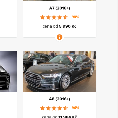
A7 (2018+)
%
98%
cena od
5 990 Kč
VÍCE INFORMACÍ
A8 (2016+)
%
96%
cena od
11 984 Kč