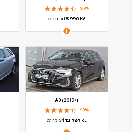
%
95%
cena od
5 990 Kč
VÍCE INFORMACÍ
A3 (2019+)
%
99%
cena od
12 484 Kč