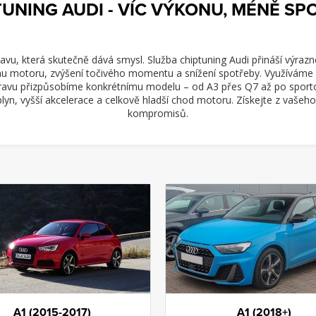
UNING AUDI - VÍC VÝKONU, MÉNĚ SP
vu, která skutečně dává smysl. Služba chiptuning Audi přináší výrazné
onu motoru, zvýšení točivého momentu a snížení spotřeby. Využíváme 
avu přizpůsobíme konkrétnímu modelu – od A3 přes Q7 až po sportov
plyn, vyšší akcelerace a celkově hladší chod motoru. Získejte z vaš
kompromisů.
A1 (2015-2017)
A1 (2018+)