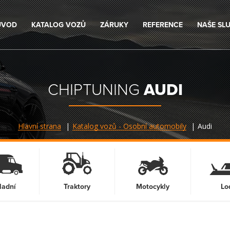
ÚVOD
KATALOG VOZŮ
ZÁRUKY
REFERENCE
NAŠE SL
CHIPTUNING
AUDI
Hlavní strana
Katalog vozů - Osobní automobily
Audi
ladní
Traktory
Motocykly
Lo