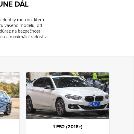
UNE DÁL
 jednotky motoru, která
íru vašeho modelu, od
důraz na bezpečnost i
ynu a maximální radost z
1 F52 (2018+)