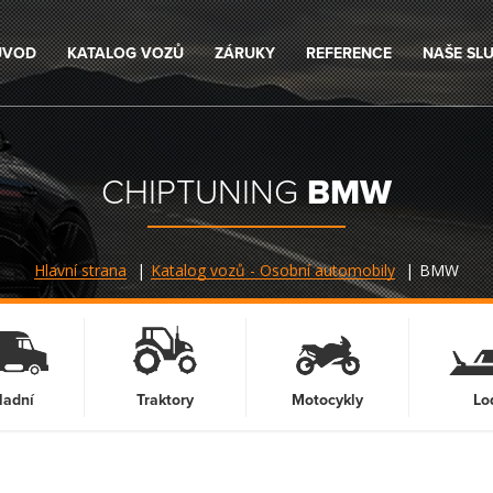
ÚVOD
KATALOG VOZŮ
ZÁRUKY
REFERENCE
NAŠE SL
CHIPTUNING
BMW
Hlavní strana
Katalog vozů - Osobní automobily
BMW
ladní
Traktory
Motocykly
Lo