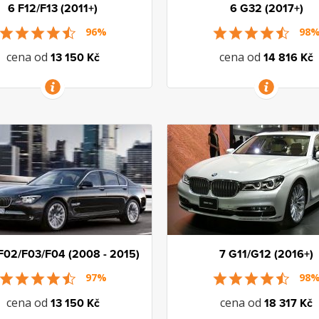
6 F12/F13 (2011+)
6 G32 (2017+)
96%
98
cena od
cena od
13 150 Kč
14 816 Kč
VÍCE INFORMACÍ
VÍCE INFORMACÍ
F02/F03/F04 (2008 - 2015)
7 G11/G12 (2016+)
97%
98
cena od
cena od
13 150 Kč
18 317 Kč