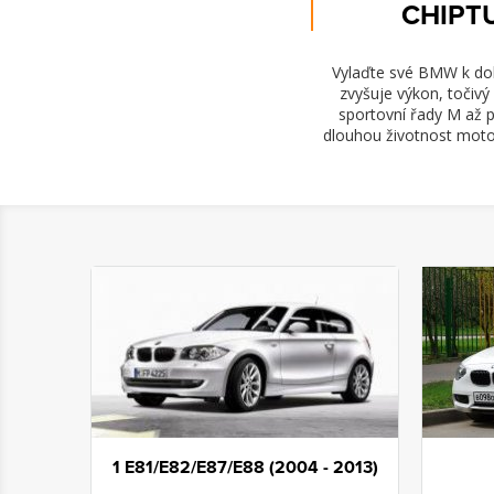
CHIPT
Vylaďte své BMW k doko
zvyšuje výkon, točiv
sportovní řady M až 
dlouhou životnost motor
1 E81/E82/E87/E88 (2004 - 2013)