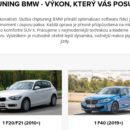
UNING BMW - VÝKON, KTERÝ VÁS POS
nalosti. Služba chiptuning BMW přináší optimalizaci softwaru řídicí
ý moment i úsporu paliva. Každá úprava je přesně přizpůsobena na m
po komfortní SUV X. Pracujeme s nejmodernější technikou a klademe 
u. Výsledkem je rozhodně citelně lepší dynamika, svižnější reakce pl
jízdy.
1 F20/F21 (2010+)
1 F40 (2019+)