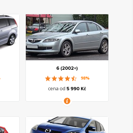
6 (2002+)
%
98%
cena od
5 990 Kč
VÍCE INFORMACÍ