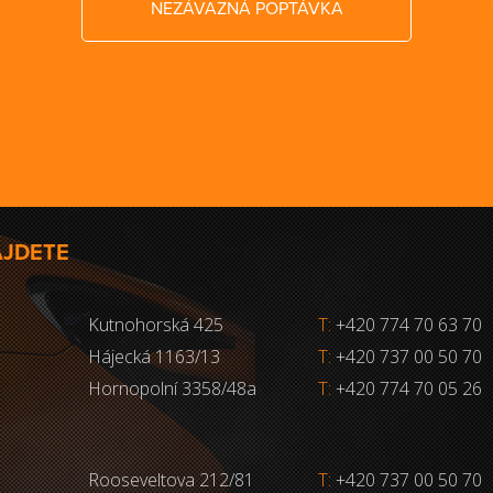
NEZÁVAZNÁ POPTÁVKA
AJDETE
Kutnohorská 425
T:
+420 774 70 63 70
Hájecká 1163/13
T:
+420 737 00 50 70
Hornopolní 3358/48a
T:
+420 774 70 05 26
Rooseveltova 212/81
T:
+420 737 00 50 70