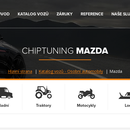
ÚVOD
KATALOG VOZŮ
ZÁRUKY
REFERENCE
NAŠE SL
CHIPTUNING
MAZDA
Hlavní strana
Katalog vozů - Osobní automobily
Mazda
ladní
Traktory
Motocykly
Lo