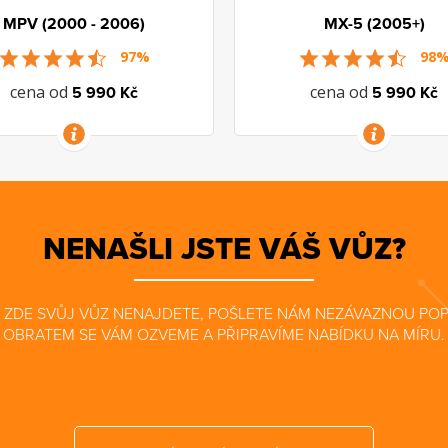
MPV (2000 - 2006)
MX-5 (2005+)
97%
98
cena od
cena od
5 990 Kč
5 990 Kč
VÍCE INFORMACÍ
VÍCE INFORMACÍ
NENAŠLI JSTE VÁŠ VŮZ?
 ZDE SVŮJ VŮZ NENAJDETE, POŠLETE NÁM NEZÁVAZNOU POP
OBRATEM SE VÁM OZVEME A PŘIPRAVÍME NABÍDKU NA MÍRU.