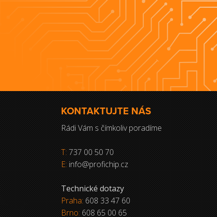
KONTAKTUJTE NÁS
Rádi Vám s čímkoliv poradíme
T:
737 00 50 70
E:
info@profichip.cz
Technické dotazy
Praha:
608 33 47 60
Brno:
608 65 00 65