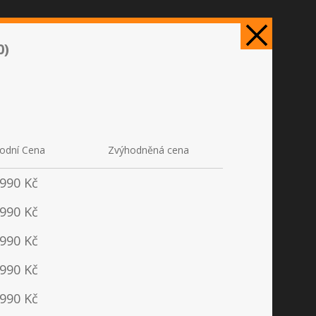
UŽBY
FAQ
ČLÁNKY
KONTAKTY
0)
2010)
odní Cena
Zvýhodněná cena
- 2010)
 990 Kč
 990 Kč
 990 Kč
dě
Autobusy
Stavební
 990 Kč
 990 Kč