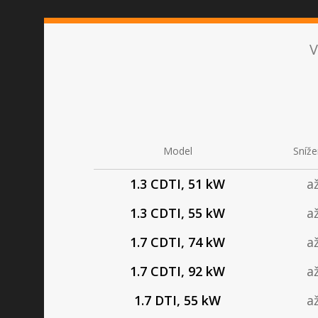
V
CHI
Model
Sníže
Hlavní
1.3 CDTI, 51 kW
a
1.3 CDTI, 55 kW
a
1.7 CDTI, 74 kW
a
Osobní
Dodávky
Nák
1.7 CDTI, 92 kW
a
1.7 DTI, 55 kW
a