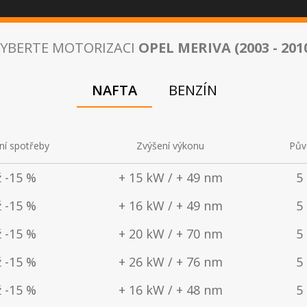
ÚVOD
KATALOG VOZŮ
ZÁRUKY
REFERENCE
NAŠE SL
YBERTE MOTORIZACI
OPEL MERIVA (2003 - 201
NAFTA
BENZÍN
PTUNING
OPEL MERIVA (2003 - 
ní spotřeby
Zvýšení výkonu
Pův
 strana
Katalog vozů - Osobní automobily
Opel
Meriva (2003 
ž -15 %
+ 15 kW / + 49 nm
5
ž -15 %
+ 16 kW / + 49 nm
5
ž -15 %
+ 20 kW / + 70 nm
5
ladní
Traktory
Motocykly
Lo
ž -15 %
+ 26 kW / + 76 nm
5
ž -15 %
+ 16 kW / + 48 nm
5