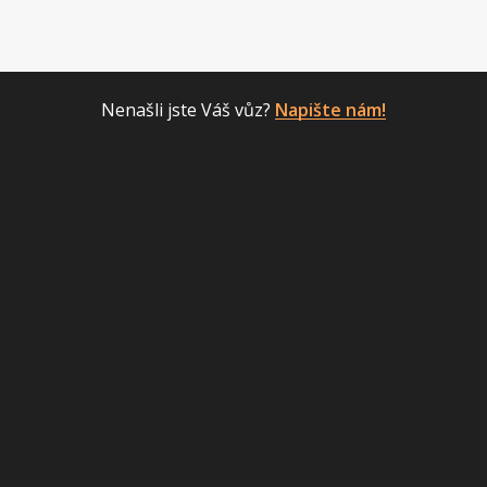
Nenašli jste Váš vůz?
Napište nám!
AGILA (2003 - 2016)
ANTARA (2006 - 2011
96%
97
cena od
cena od
5 990 Kč
5 990 Kč
VÍCE INFORMACÍ
VÍCE INFORMACÍ