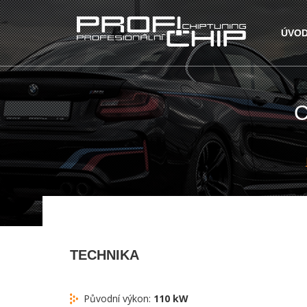
ÚVO
C
TECHNIKA
Původní výkon:
110 kW