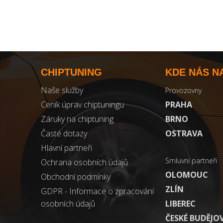
CHIPTUNING
KDE NÁS N
Naše služby
Provozovny
Ceník úprav chiptuningu
PRAHA
Záruky na chiptuning
BRNO
Časté dotazy
OSTRAVA
Hlavní partneři
Smluvní partneři
Ochrana osobních údajů
OLOMOUC
Obchodní podmínky
ZLÍN
GDPR - Informace o zpracování
osobních údajů
LIBEREC
ČESKÉ BUDĚJO