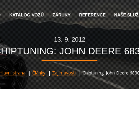
D
KATALOG VOZŮ
ZÁRUKY
REFERENCE
NAŠE SLU
13. 9. 2012
HIPTUNING: JOHN DEERE 68
Hlavní strana
Články
Zajímavosti
Chiptuning: John Deere 683