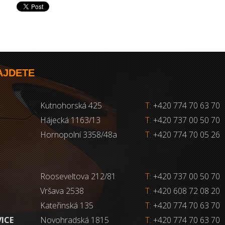
AJDETE
Kutnohorská 425
T:
+420 774 70 63 70
Hájecká 1163/13
T:
+420 737 00 50 70
Hornopolní 3358/48a
T:
+420 774 70 05 26
Rooseveltova 212/81
T:
+420 737 00 50 70
Vršava 2538
T:
+420 608 72 08 20
Kateřinská 135
T:
+420 774 70 63 70
VICE
Novohradská 1815
T:
+420 774 70 63 70