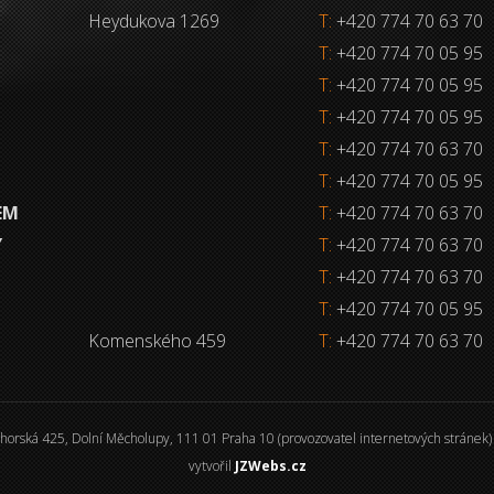
Heydukova 1269
T:
+420 774 70 63 70
T:
+420 774 70 05 95
T:
+420 774 70 05 95
T:
+420 774 70 05 95
T:
+420 774 70 63 70
T:
+420 774 70 05 95
EM
T:
+420 774 70 63 70
Y
T:
+420 774 70 63 70
T:
+420 774 70 63 70
T:
+420 774 70 05 95
Komenského 459
T:
+420 774 70 63 70
ohorská 425, Dolní Měcholupy, 111 01 Praha 10 (provozovatel internetových stránek)
vytvořil
JZWebs.cz