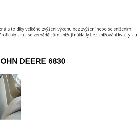
ená a to díky velkého zvýšení výkonu bez zvýšení nebo se snížením
ofichip s.r.o. se zemědělcům snižují náklady bez snižování kvality sl
JOHN DEERE 6830