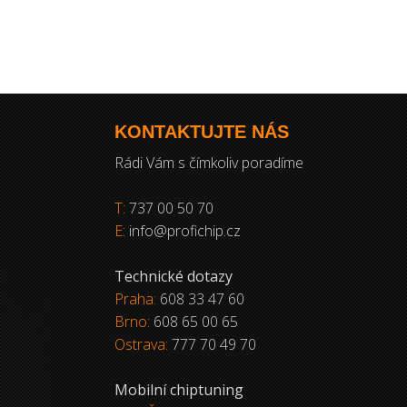
KONTAKTUJTE NÁS
Rádi Vám s čímkoliv poradíme
T:
737 00 50 70
E:
info@profichip.cz
Technické dotazy
Praha:
608 33 47 60
Brno:
608 65 00 65
Ostrava:
777 70 49 70
Mobilní chiptuning