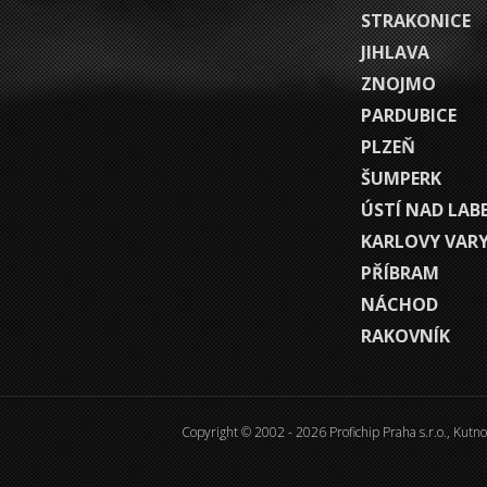
STRAKONICE
JIHLAVA
ZNOJMO
PARDUBICE
PLZEŇ
ŠUMPERK
ÚSTÍ NAD LAB
KARLOVY VAR
PŘÍBRAM
NÁCHOD
RAKOVNÍK
Copyright © 2002 - 2026 Profichip Praha s.r.o., Kutn