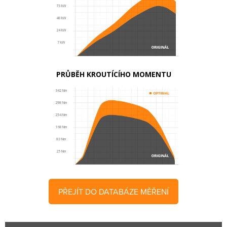
73 kW
48 kW
24 kW
7 kW
PRŮBĚH KROUTÍCÍHO MOMENTU
342 Nm
298 Nm
254 Nm
168 Nm
83 Nm
25 Nm
PŘEJÍT DO DATABÁZE MĚŘENÍ