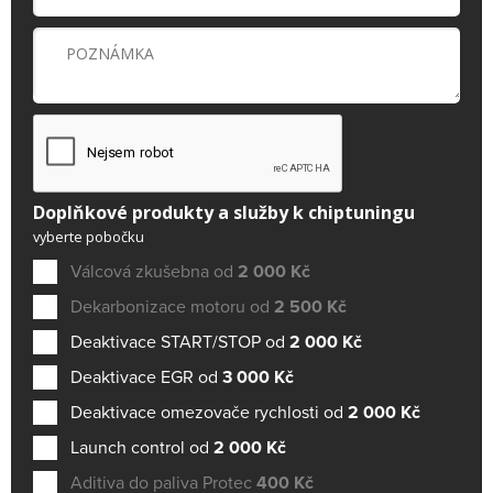
Doplňkové produkty a služby k chiptuningu
vyberte pobočku
Válcová zkušebna od
2 000 Kč
Dekarbonizace motoru od
2 500 Kč
Deaktivace START/STOP od
2 000 Kč
Deaktivace EGR od
3 000 Kč
Deaktivace omezovače rychlosti od
2 000 Kč
Launch control od
2 000 Kč
Aditiva do paliva Protec
400 Kč