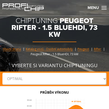
MENU
CHIPTUNING
PEUGEOT
RIFTER - 1.5 BLUEHDI, 73
KW
Hlavní strana
Katalog vozů - Osobní automobily
Peugeot
Rifter
Peugeot Rifter - 1.5 BlueHDI, 73 kW
VYBERTE SI VARIANTU CHIPTUNINGU
PRŮBĚH VÝKONU
99 kW
86 kW