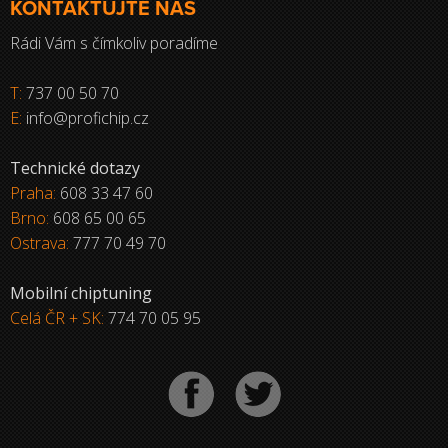
KONTAKTUJTE NÁS
Rádi Vám s čímkoliv poradíme
T:
737 00 50 70
E:
info@profichip.cz
Technické dotazy
Praha:
608 33 47 60
Brno:
608 65 00 65
Ostrava:
777 70 49 70
Mobilní chiptuning
Celá ČR + SK:
774 70 05 95