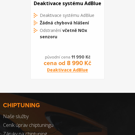
Deaktivace systému AdBlue
Deaktivace systému AdBlue
Žádná chybová hlášení
Odstranění
včetně NOx
senzoru
původní cena
11 990 Kč
cena od 8 990 Kč
Deaktivace AdBlue
CHIPTUNING
Naše služby
Ceník úprav chiptuningu
Záruky na chiptuning