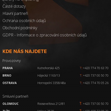
Časté dotazy
Hlavní partneři
Ochrana osobních údajů
Obchodní podmínky
GDPR - Informace o zpracování osobních údajů
KDE NÁS NAJDETE
Provozovny
PRAHA
Kutnohorská 425
T:
+420 774 70 63 70
BRNO
Hájecká 1163/13
T:
+420 737 00 50 70
OSTRAVA
Hornopolní 3358/48a
T:
+420 774 70 05 26
Smluvní partneři
T:
OLOMOUC
Rooseveltova 212/81
+420 737 00 50 70
T: