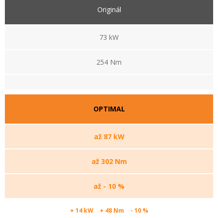
Originál
73 kW
254 Nm
OPTIMAL
až 87 kW
až 302 Nm
až - 10 %
+ 14 kW
+ 48 Nm
- 10 %