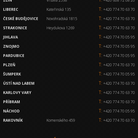
ZLÍN
Vršava 2538
+420 608 72 08 20
T:
LIBEREC
Kateřinská 135
+420 774 70 63 70
T:
ČESKÉ BUDĚJOVICE
Novohradská 1815
+420 774 70 63 70
T:
STRAKONICE
Heydukova 1269
+420 774 70 63 70
T:
JIHLAVA
+420 774 70 05 95
T:
ZNOJMO
+420 774 70 05 95
T:
PARDUBICE
+420 774 70 05 95
T:
PLZEŇ
+420 774 70 63 70
T:
ŠUMPERK
+420 774 70 05 95
T:
ÚSTÍ NAD LABEM
+420 774 70 63 70
T:
KARLOVY VARY
+420 774 70 63 70
T:
PŘÍBRAM
+420 774 70 63 70
T:
NÁCHOD
+420 774 70 05 95
T:
RAKOVNÍK
Komenského 459
+420 774 70 63 70