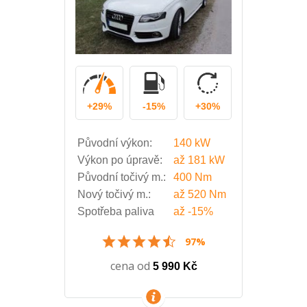
+29%
-15%
+30%
Původní výkon:
140 kW
Výkon po úpravě:
až
181 kW
Původní točivý m.:
400 Nm
Nový točivý m.:
až
520 Nm
Spotřeba paliva
až
-15%
97%
cena od
5 990 Kč