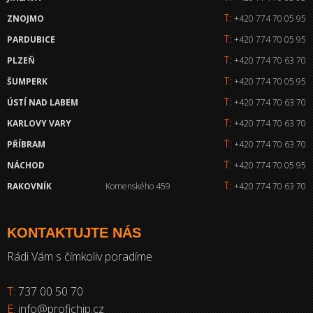
T:
ZNOJMO
+420 774 70 05 95
T:
PARDUBICE
+420 774 70 05 95
T:
PLZEŇ
+420 774 70 63 70
T:
ŠUMPERK
+420 774 70 05 95
T:
ÚSTÍ NAD LABEM
+420 774 70 63 70
T:
KARLOVY VARY
+420 774 70 63 70
T:
PŘÍBRAM
+420 774 70 63 70
T:
NÁCHOD
+420 774 70 05 95
T:
RAKOVNÍK
Komenského 459
+420 774 70 63 70
KONTAKTUJTE NÁS
Rádi Vám s čímkoliv poradíme
T:
737 00 50 70
E:
info@profichip.cz