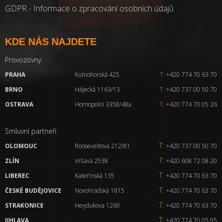
GDPR - Informace o zpracování osobních údajů
KDE NÁS NAJDETE
Provozovny
PRAHA
Kutnohorská 425
T:
+420 774 70 63 70
BRNO
Hájecká 1163/13
T:
+420 737 00 50 70
OSTRAVA
Hornopolní 3358/48a
T:
+420 774 70 05 26
Smluvní partneři
T:
OLOMOUC
Rooseveltova 212/81
+420 737 00 50 70
T:
ZLÍN
Vršava 2538
+420 608 72 08 20
T:
LIBEREC
Kateřinská 135
+420 774 70 63 70
T:
ČESKÉ BUDĚJOVICE
Novohradská 1815
+420 774 70 63 70
T:
STRAKONICE
Heydukova 1269
+420 774 70 63 70
T:
JIHLAVA
+420 774 70 05 95