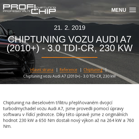
MENU
21. 2. 2019
CHIPTUNING VOZU AUDI A7
(2010+) - 3.0 TDI-CR, 230 KW
Hlavní strana
Reference
Chiptuning
Chiptuning vozu Audi A7 (2010+) - 3.0 TDI-CR, 230 kW
Chiptuning na dieselovém třílitru přeplňovaném dvojicí
turbodmychadel vozu Audi A7, jsme provedli pomocí úpravy
softwaru v řídící jednotce. Díky této úpravě jsme z originálních
hodnot 230 kW a 650 Nm dostali nový výkon až na 264 kW a 760
Nm.