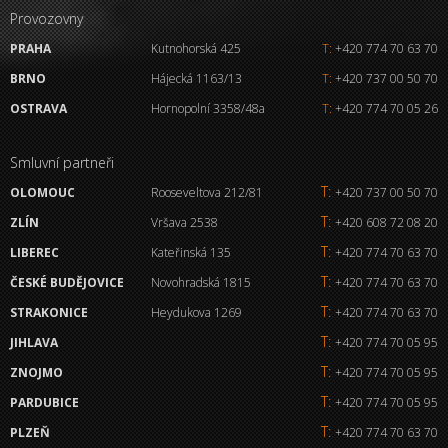
Provozovny
PRAHA
Kutnohorská 425
T:
+420 774 70 63 70
BRNO
Hájecká 1163/13
T:
+420 737 00 50 70
OSTRAVA
Hornopolní 3358/48a
T:
+420 774 70 05 26
Smluvní partneři
T:
OLOMOUC
Rooseveltova 212/81
+420 737 00 50 70
T:
ZLÍN
Vršava 2538
+420 608 72 08 20
T:
LIBEREC
Kateřinská 135
+420 774 70 63 70
T:
ČESKÉ BUDĚJOVICE
Novohradská 1815
+420 774 70 63 70
T:
STRAKONICE
Heydukova 1269
+420 774 70 63 70
T:
JIHLAVA
+420 774 70 05 95
T:
ZNOJMO
+420 774 70 05 95
T:
PARDUBICE
+420 774 70 05 95
T:
PLZEŇ
+420 774 70 63 70