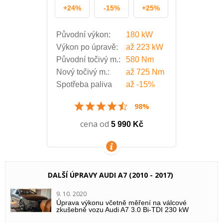
+24%
-15%
+25%
Původní výkon:
180 kW
Výkon po úpravě:
až
223 kW
Původní točivý m.:
580 Nm
Nový točivý m.:
až
725 Nm
Spotřeba paliva
až
-15%
98%
cena od
5 990 Kč
VÍCE INFORMACÍ
DALŠÍ ÚPRAVY AUDI A7 (2010 - 2017)
9. 10. 2020
Úprava výkonu včetně měření na válcové
zkušebně vozu Audi A7 3.0 Bi-TDI 230 kW