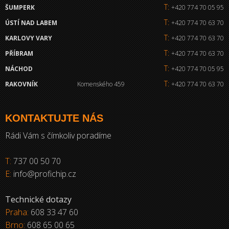
T:
ŠUMPERK
+420 774 70 05 95
T:
ÚSTÍ NAD LABEM
+420 774 70 63 70
T:
KARLOVY VARY
+420 774 70 63 70
T:
PŘÍBRAM
+420 774 70 63 70
T:
NÁCHOD
+420 774 70 05 95
T:
RAKOVNÍK
Komenského 459
+420 774 70 63 70
KONTAKTUJTE NÁS
Rádi Vám s čímkoliv poradíme
T:
737 00 50 70
E:
info@profichip.cz
Technické dotazy
Praha:
608 33 47 60
Brno:
608 65 00 65