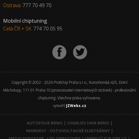
Ostrava:
777 70 49 70
Mobilní chiptuning
Celá ČR + SK:
774 70 05 95
Copyright © 2002 - 2026 Profichip Praha s.r.o., Kutnohorská 425, Dolní
Měcholupy, 111 01 Praha 10 (provozovatel internetových stránek) - profesionální
chiptuning. Všechna práva vyhrazena.
vytvořil
JZWebs.cz
AUTOFOLIE BRNO
|
CHARLIES HAIR BRNO
|
NHINVEST - FOTOVOLTAICKÉ ELEKTRÁRNY
|
MEGALEDPOSTER - LED OBRAZOVKY
|
VYPNUTÍ SCR-DPF.CZ
|