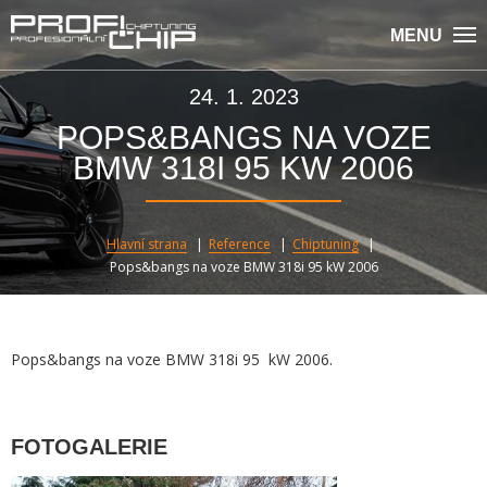
MENU
24. 1. 2023
POPS&BANGS NA VOZE
BMW 318I 95 KW 2006
Hlavní strana
Reference
Chiptuning
Pops&bangs na voze BMW 318i 95 kW 2006
Pops&bangs na voze BMW 318i 95 kW 2006.
FOTOGALERIE