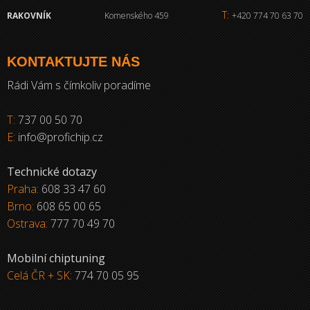
T:
RAKOVNÍK
Komenského 459
+420 774 70 63 70
KONTAKTUJTE NÁS
Rádi Vám s čímkoliv poradíme
T:
737 00 50 70
E:
info@profichip.cz
Technické dotazy
Praha:
608 33 47 60
Brno:
608 65 00 65
Ostrava:
777 70 49 70
Mobilní chiptuning
Celá ČR + SK:
774 70 05 95