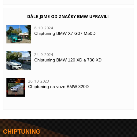
DÁLE JSME OD ZNAČKY BMW UPRAVILI
8. 10. 2024
Chiptuning BMW X7 G07 M50D
24. 9. 2024
Chiptuning BMW 120 XD a 730 XD
26. 10. 2023
Chiptuning na voze BMW 320D
CHIPTUNING