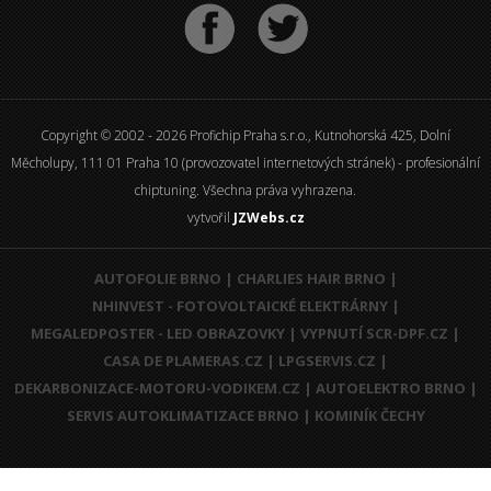
Copyright © 2002 - 2026 Profichip Praha s.r.o., Kutnohorská 425, Dolní
Měcholupy, 111 01 Praha 10 (provozovatel internetových stránek) - profesionální
chiptuning. Všechna práva vyhrazena.
vytvořil
JZWebs.cz
AUTOFOLIE BRNO
|
CHARLIES HAIR BRNO
|
NHINVEST - FOTOVOLTAICKÉ ELEKTRÁRNY
|
MEGALEDPOSTER - LED OBRAZOVKY
|
VYPNUTÍ SCR-DPF.CZ
|
CASA DE PLAMERAS.CZ
|
LPGSERVIS.CZ
|
DEKARBONIZACE-MOTORU-VODIKEM.CZ
|
AUTOELEKTRO BRNO
|
SERVIS AUTOKLIMATIZACE BRNO
|
KOMINÍK ČECHY