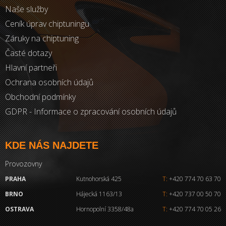
Naše služby
Ceník úprav chiptuningu
Záruky na chiptuning
Časté dotazy
Hlavní partneři
Ochrana osobních údajů
Obchodní podmínky
GDPR - Informace o zpracování osobních údajů
KDE NÁS NAJDETE
Provozovny
PRAHA
Kutnohorská 425
T:
+420 774 70 63 70
BRNO
Hájecká 1163/13
T:
+420 737 00 50 70
OSTRAVA
Hornopolní 3358/48a
T:
+420 774 70 05 26