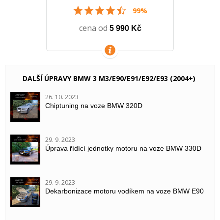
99%
cena od
5 990 Kč
VÍCE INFORMACÍ
DALŠÍ ÚPRAVY BMW 3 M3/E90/E91/E92/E93 (2004+)
26. 10. 2023
Chiptuning na voze BMW 320D
29. 9. 2023
Úprava řídící jednotky motoru na voze BMW 330D
29. 9. 2023
Dekarbonizace motoru vodíkem na voze BMW E90