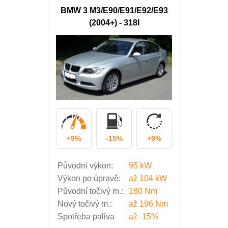
BMW 3 M3/E90/E91/E92/E93
(2004+) - 318I
+9%
-15%
+9%
Původní výkon:
95 kW
Výkon po úpravě:
až
104 kW
Původní točivý m.:
180 Nm
Nový točivý m.:
až
196 Nm
Spotřeba paliva
až
-15%