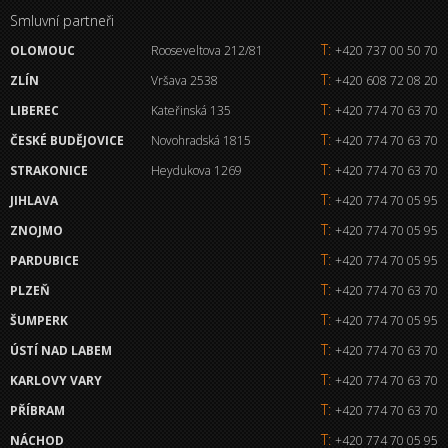
Smluvní partneři
T:
OLOMOUC
Rooseveltova 212/81
+420 737 00 50 70
T:
ZLÍN
Vršava 2538
+420 608 72 08 20
T:
LIBEREC
Kateřinská 135
+420 774 70 63 70
T:
ČESKÉ BUDĚJOVICE
Novohradská 1815
+420 774 70 63 70
T:
STRAKONICE
Heydukova 1269
+420 774 70 63 70
T:
JIHLAVA
+420 774 70 05 95
T:
ZNOJMO
+420 774 70 05 95
T:
PARDUBICE
+420 774 70 05 95
T:
PLZEŇ
+420 774 70 63 70
T:
ŠUMPERK
+420 774 70 05 95
T:
ÚSTÍ NAD LABEM
+420 774 70 63 70
T:
KARLOVY VARY
+420 774 70 63 70
T:
PŘÍBRAM
+420 774 70 63 70
T:
NÁCHOD
+420 774 70 05 95