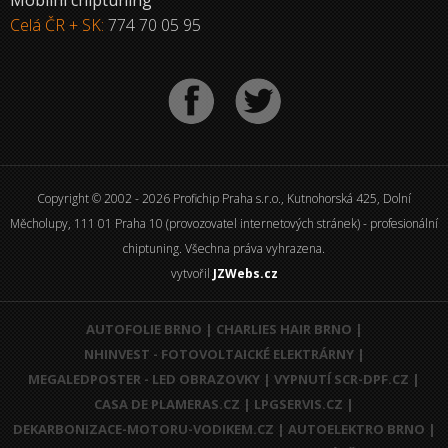
Mobilní chiptuning
Celá ČR + SK:
774 70 05 95
Copyright © 2002 - 2026 Profichip Praha s.r.o., Kutnohorská 425, Dolní
Měcholupy, 111 01 Praha 10 (provozovatel internetových stránek) - profesionální
chiptuning. Všechna práva vyhrazena.
vytvořil
JZWebs.cz
AUTOFOLIE BRNO
|
CHARLIES HAIR BRNO
|
NHINVEST - FOTOVOLTAICKÉ ELEKTRÁRNY
|
MEGALEDPOSTER - LED OBRAZOVKY
|
VYPNUTÍ SCR-DPF.CZ
|
CASA DE PLAMERAS.CZ
|
LPGSERVIS.CZ
|
DEKARBONIZACE-MOTORU-VODIKEM.CZ
|
AUTOELEKTRO BRNO
|