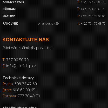
T:
KARLOVY VARY
+420 774 70 63 70
T:
PŘÍBRAM
+420 774 70 63 70
T:
NÁCHOD
+420 774 70 05 95
T:
RAKOVNÍK
Komenského 459
+420 774 70 63 70
KONTAKTUJTE NÁS
Rádi Vám s čímkoliv poradíme
T:
737 00 50 70
E:
info@profichip.cz
Technické dotazy
Praha:
608 33 47 60
Brno:
608 65 00 65
Ostrava:
777 70 49 70