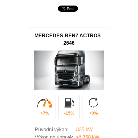
MERCEDES-BENZ ACTROS -
2646
+7%
-15%
+9%
Původní výkon:
335 kW
Výkon po úpravě:
až
358 kW