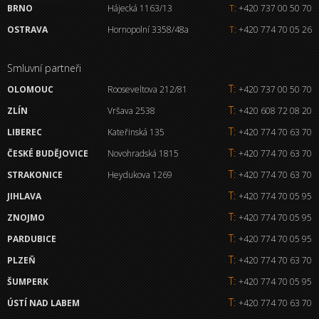
BRNO
Hájecká 1163/13
T:
+420 737 00 50 70
OSTRAVA
Hornopolní 3358/48a
T:
+420 774 70 05 26
Smluvní partneři
T:
OLOMOUC
Rooseveltova 212/81
+420 737 00 50 70
T:
ZLÍN
Vršava 2538
+420 608 72 08 20
T:
LIBEREC
Kateřinská 135
+420 774 70 63 70
T:
ČESKÉ BUDĚJOVICE
Novohradská 1815
+420 774 70 63 70
T:
STRAKONICE
Heydukova 1269
+420 774 70 63 70
T:
JIHLAVA
+420 774 70 05 95
T:
ZNOJMO
+420 774 70 05 95
T:
PARDUBICE
+420 774 70 05 95
T:
PLZEŇ
+420 774 70 63 70
T:
ŠUMPERK
+420 774 70 05 95
T:
ÚSTÍ NAD LABEM
+420 774 70 63 70