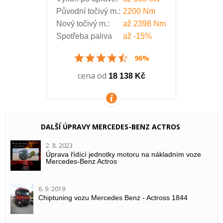
Původní točivý m.:
2200 Nm
Nový točivý m.:
až
2398 Nm
Spotřeba paliva
až
-15%
96%
cena od
18 138 Kč
VÍCE INFORMACÍ
DALŠÍ ÚPRAVY MERCEDES-BENZ ACTROS
2. 8. 2023
Úprava řídící jednotky motoru na nákladním voze
Mercedes-Benz Actros
6. 9. 2019
Chiptuning vozu Mercedes Benz - Actross 1844