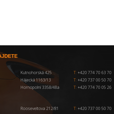
AJDETE
Kutnohorská 425
T:
+420 774 70 63 70
Hájecká 1163/13
T:
+420 737 00 50 70
Hornopolní 3358/48a
T:
+420 774 70 05 26
Rooseveltova 212/81
T:
+420 737 00 50 70