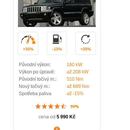
+30%
-15%
+35%
Původní výkon:
160 kW
Výkon po úpravě:
až
208 kW
Původní točivý m.:
510 Nm
Nový točivý m.:
až
689 Nm
Spotřeba paliva
až
-15%
99%
cena od
5 990 Kč