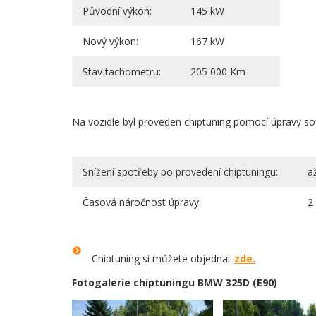
Původní výkon:
145 kW
Nový výkon:
167 kW
Stav tachometru:
205 000 Km
Na vozidle byl proveden chiptuning pomocí úpravy sof
Snížení spotřeby po provedení chiptuningu:
až 
Časová náročnost úpravy:
2 
Chiptuning si můžete objednat
zde.
Fotogalerie chiptuningu BMW 325D (E90)