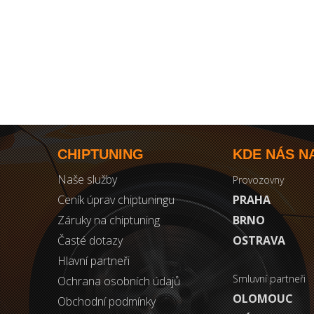
CHIPTUNING
KDE NÁS N
Naše služby
Provozovny
Ceník úprav chiptuningu
PRAHA
Záruky na chiptuning
BRNO
Časté dotazy
OSTRAVA
Hlavní partneři
Smluvní partneři
Ochrana osobních údajů
OLOMOUC
Obchodní podmínky