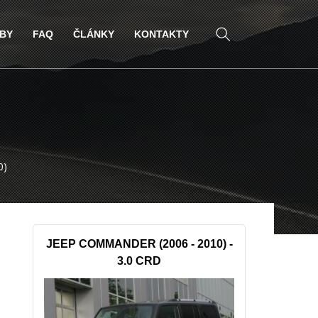
ŽBY
FAQ
ČLÁNKY
KONTAKTY
0)
JEEP COMMANDER (2006 - 2010) -
3.0 CRD