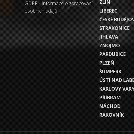
ZLÍN
GDPR - Informace o zpracování
osobních údajů
LIBEREC
ČESKÉ BUDĚJO
STRAKONICE
JIHLAVA
ZNOJMO
PARDUBICE
PLZEŇ
ŠUMPERK
ÚSTÍ NAD LAB
KARLOVY VAR
PŘÍBRAM
NÁCHOD
RAKOVNÍK