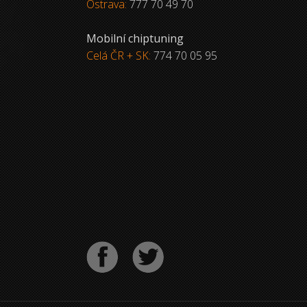
Ostrava:
777 70 49 70
Mobilní chiptuning
Celá ČR + SK:
774 70 05 95