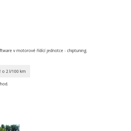
tware v motorové řídící jednotce - chiptuning.
o 2 l/100 km
hod.