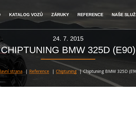
D
KATALOG VOZŮ
ZÁRUKY
REFERENCE
NAŠE SLU
24. 7. 2015
CHIPTUNING BMW 325D (E90)
lavní strana
Reference
Chiptuning
Chiptuning BMW 325D (E9