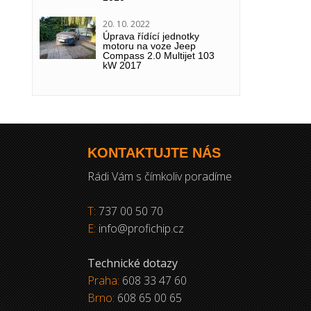
20. 10. 2022
Úprava řídící jednotky
motoru na voze Jeep
Compass 2.0 Multijet 103
kW 2017
KONTAKTUJTE NÁS
Rádi Vám s čímkoliv poradíme
T:
737 00 50 70
E:
info@profichip.cz
Technické dotazy
Praha:
608 33 47 60
Brno:
608 65 00 65