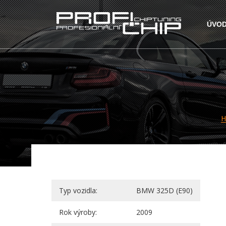
ÚVO
H
Typ vozidla:
BMW 325D (E90)
Rok výroby:
2009